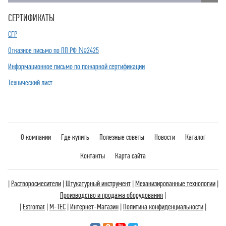
СЕРТИФИКАТЫ
СГР
Отказное письмо по ПП РФ №2425
Информационное письмо по пожарной сертификации
Технический лист
О компании
Где купить
Полезные советы
Новости
Каталог
Контакты
Карта сайта
|
Растворосмесители
|
Штукатурный инструмент
|
Механизированные технологии
|
Производство и продажа оборудования
|
|
Estromat
|
M-TEC
|
Интернет-Магазин
|
Политика конфиденциальности
|