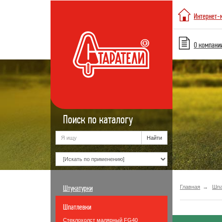
Интернет-
О компани
Поиск по каталогу
Штукатурки
Главная
Шпа
Шпатлевки
Стеклохолст малярный FG40