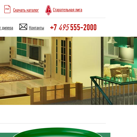
Старательная лига
Скачать каталог
+7
555-2000
495
т дилера
Контакты