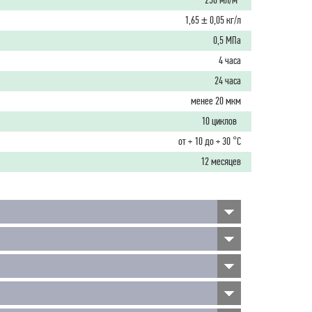
250 мл/м
1,65 ± 0,05 кг/л
0,5 МПа
4 часа
24 часа
менее 20 мкм
10 циклов
от + 10 до + 30 °С
12 месяцев