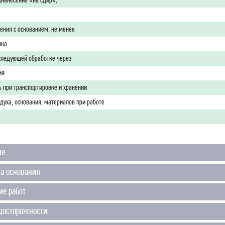
(нанесение «на сдир»)
ения с основанием, не менее
шка
оследующей обработке через
ия
 при транспортировке и хранении
духа, основания, материалов при работе
ие
ка основания
ие работ
досторожности