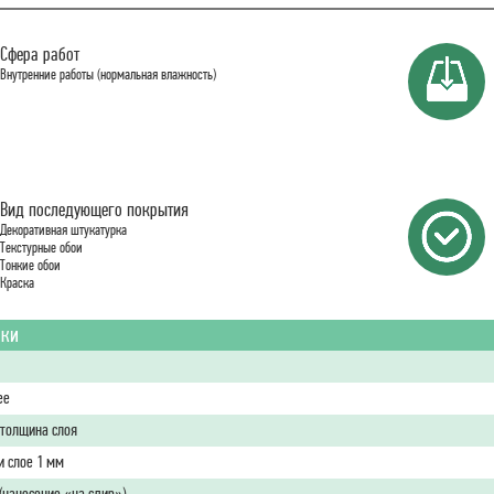
Сфера работ
Внутренние работы (нормальная влажность)
Вид последующего покрытия
Декоративная штукатурка
Текстурные обои
Тонкие обои
Краска
ики
ее
толщина слоя
и слое 1 мм