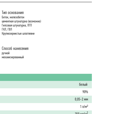
Тип основания
Бетон, железобетон
цементная штукатурка (возможно)
Гипсовая штукатурка, ПГП
ГКЛ, ГВЛ
Крупнозернистые шпатлевки
Способ нанесения
ручной
механизированный
белый
90%
0,05-2 мм
1 л/м²
2