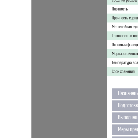
Средний расход 
Плотность
Прочность сцепл
Межслойная су
Готовность к п
Основная фракц
Морозостойкость
Температура воз
Срок хранения
Назначен
Подготов
Выполнен
Меры пре