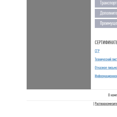
Транспорт
Дополнит
Преимуще
СЕРТИФИКАТ
СГР
Технический лис
Отказное письм
Информационное
О ком
|
Растворосмесит