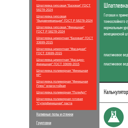
Шпатлевка
Шпатлевка гипсовая "Базовая" ГОСТ
58278-2024
Готовая к прим
Шпатлевка гипсовая
"Выравнивающая" ГОСТ Р 58278-2024
тонкослойного 
нормальным уро
Шпатлевка гипсовая "Финишная"
ГОСТ Р 58278-2024
венецианской ш
Шпатлевка цементная "Базовая" ГОСТ
33699-2015
Шпатлевка цементная "Фасадная"
ГОСТ 33699-2015
пластиковое вед
Шпатлевка цементная "Фасадно-
пластиковое вед
финишная" ГОСТ 33699-2015
Шпатлевка полимерная "Финишная
КР"
Шпатлевка полимерная "Финишная
Плюс" влагостойкая
Калькулятор
Шпатлевка полимерная "ПолиАрт"
Шпатлевка полимерная готовая
"Суперфинишная" паста
Наливные полы и стяжки
Грунтовки