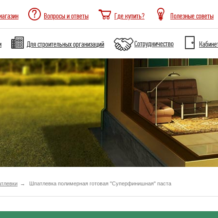
магазин
Вопросы и ответы
Где купить?
Полезные советы
Сотрудничество
и
Для строительных организаций
Кабине
тлевки
Шпатлевка полимерная готовая "Суперфинишная" паста