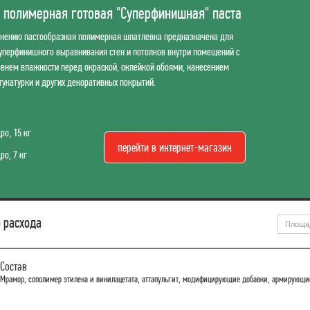
 полимерная готовая "Суперфинишная" паста
енению пастообразная полимерная шпатлевка предназначена для
суперфинишного выравнивания стен и потолков внутри помещений с
внем влажности перед окраской, оклейкой обоями, нанесением
тукатурки и других декоративных покрытий.
ро, 15 кг
перейти в интернет-магазин
ро, 7 кг
 расхода
Состав
Мрамор, сополимер этилена и винилацетата, аттапульгит, модифицирующие добавки, армирующие 