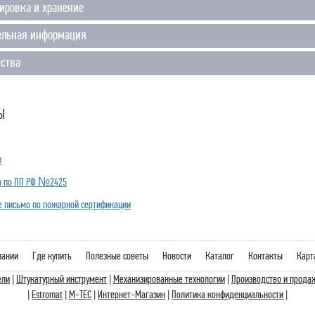
ировка и хранение
ельная информация
ства
Ы
т
о по ПП РФ №2425
 письмо по пожарной сертификации
пании
Где купить
Полезные советы
Новости
Каталог
Контакты
Карт
ели
|
Штукатурный инструмент
|
Механизированные технологии
|
Производство и прода
|
Estromat
|
M-TEC
|
Интернет-Магазин
|
Политика конфиденциальности
|