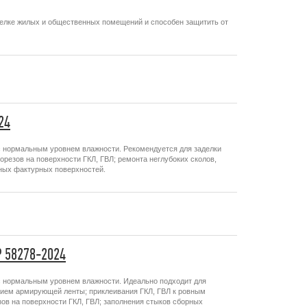
делке жилых и общественных помещений и способен защитить от
24
с нормальным уровнем влажности. Рекомендуется для заделки
резов на поверхности ГКЛ, ГВЛ; ремонта неглубоких сколов,
вных фактурных поверхностей.
 58278-2024
с нормальным уровнем влажности. Идеально подходит для
анием армирующей ленты; приклеивания ГКЛ, ГВЛ к ровным
ов на поверхности ГКЛ, ГВЛ; заполнения стыков сборных