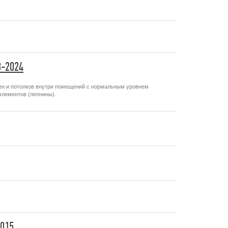
8-2024
ен и потолков внутри помещений с нормальным уровнем
элементов (лепнины).
2015