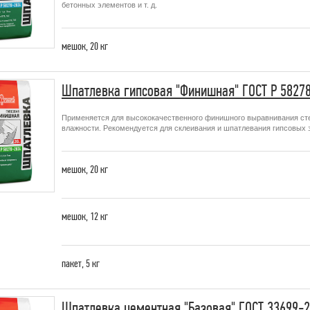
бетонных элементов и т. д.
мешок,
20 кг
Шпатлевка гипсовая "Финишная" ГОСТ Р 5827
Применяется для высококачественного финишного выравнивания ст
влажности. Рекомендуется для склеивания и шпатлевания гипсовых 
мешок,
20 кг
мешок,
12 кг
пакет,
5 кг
Шпатлевка цементная "Базовая" ГОСТ 33699-