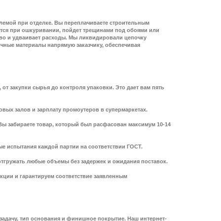
блемой при отделке. Вы переплачиваете строительным
пется при ошкуривании, пойдет трещинами под обоями или
ово и удваивает расходы. Мы ликвидировали цепочку
очные материалы напрямую заказчику, обеспечивая
т закупки сырья до контроля упаковки. Это дает вам пять
овых залов и зарплату промоутеров в супермаркетах.
Вы забираете товар, который был расфасован максимум 10-14
е испытания каждой партии на соответствии ГОСТ.
тгружать любые объемы без задержек и ожидания поставок.
кции и гарантируем соответствие заявленным
задачу, тип основания и финишное покрытие. Наш интернет-