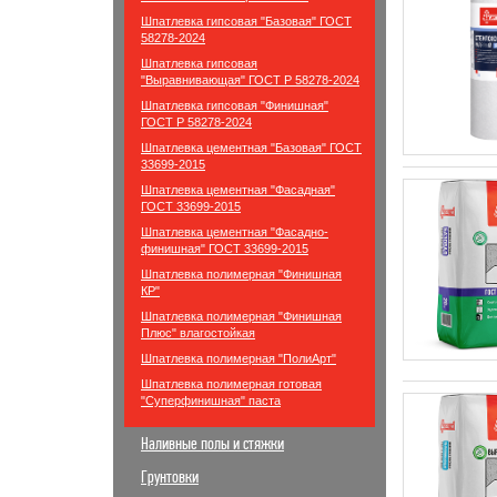
Шпатлевка гипсовая "Базовая" ГОСТ
58278-2024
Шпатлевка гипсовая
"Выравнивающая" ГОСТ Р 58278-2024
Шпатлевка гипсовая "Финишная"
ГОСТ Р 58278-2024
Шпатлевка цементная "Базовая" ГОСТ
33699-2015
Шпатлевка цементная "Фасадная"
ГОСТ 33699-2015
Шпатлевка цементная "Фасадно-
финишная" ГОСТ 33699-2015
Шпатлевка полимерная "Финишная
КР"
Шпатлевка полимерная "Финишная
Плюс" влагостойкая
Шпатлевка полимерная "ПолиАрт"
Шпатлевка полимерная готовая
"Суперфинишная" паста
Наливные полы и стяжки
Грунтовки