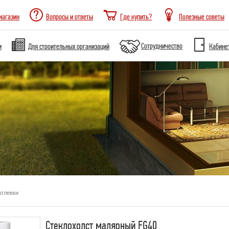
магазин
Вопросы и ответы
Где купить?
Полезные советы
Сотрудничество
и
Для строительных организаций
Кабине
тлевки
Стеклохолст малярный FG40