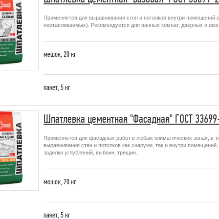
Применяется для выравнивания стен и потолков внутри помещений 
неотапливаемых). Рекомендуется для ванных комнат, дверных и окон
мешок,
20 кг
пакет,
5 кг
Шпатлевка цементная "Фасадная" ГОСТ 33699
Применяется для фасадных работ в любых климатических зонах, в то
выравнивания стен и потолков как снаружи, так и внутри помещений
заделки углублений, выбоин, трещин.
мешок,
20 кг
пакет,
5 кг