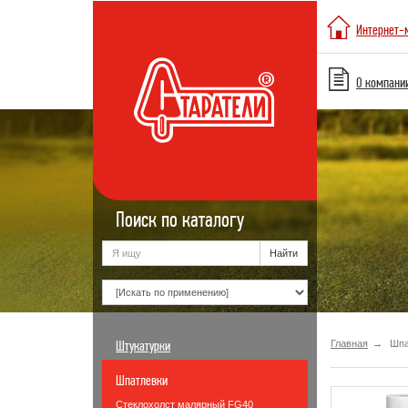
Интернет-
О компани
Поиск по каталогу
Штукатурки
Главная
Шпа
Шпатлевки
Стеклохолст малярный FG40