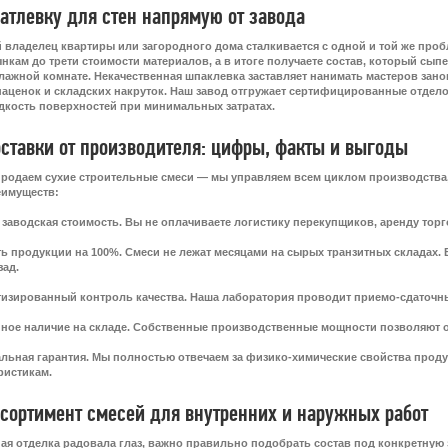
атлевку для стен напрямую от завода
 владелец квартиры или загородного дома сталкивается с одной и той же про
нкам до трети стоимости материалов, а в итоге получаете состав, который сы
влажной комнате. Некачественная шпаклевка заставляет нанимать мастеров зан
наценок и складских накруток. Наш завод отгружает сертифицированные отдел
дкость поверхностей при минимальных затратах.
ставки от производителя: цифры, факты и выгоды
родаем сухие строительные смеси — мы управляем всем циклом производства, о
еимуществ:
 заводская стоимость. Вы не оплачиваете логистику перекупщиков, аренду торг
ь продукции на 100%. Смеси не лежат месяцами на сырых транзитных складах. 
зад.
изированный контроль качества. Наша лаборатория проводит приемо-сдаточны
ное наличие на складе. Собственные производственные мощности позволяют о
ьная гарантия. Мы полностью отвечаем за физико-химические свойства проду
ристикам.
сортимент смесей для внутренних и наружных работ
я отделка радовала глаз, важно правильно подобрать состав под конкретную 