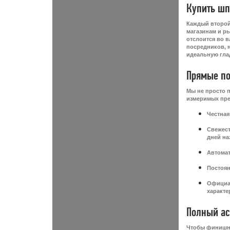
Купить шп
Каждый второй
магазинам и ры
отслоится во 
посредников, 
идеальную гла
Прямые по
Мы не просто п
измеримых пр
Честная
Свежест
дней на
Автомат
Постоян
Официал
характе
Полный ас
Чтобы финишна