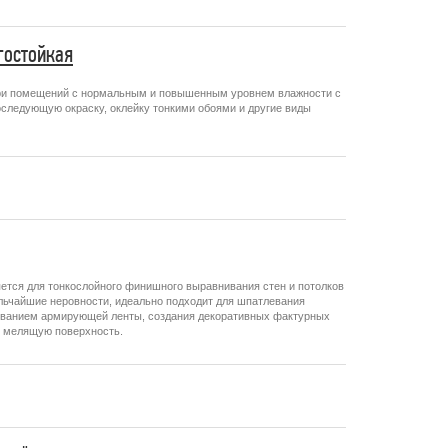
гостойкая
три помещений с нормальным и повышенным уровнем влажности с
следующую окраску, оклейку тонкими обоями и другие виды
тся для тонкослойного финишного выравнивания стен и потолков
ьчайшие неровности, идеально подходит для шпатлевания
ьзованием армирующей ленты, создания декоративных фактурных
е мелящую поверхность.