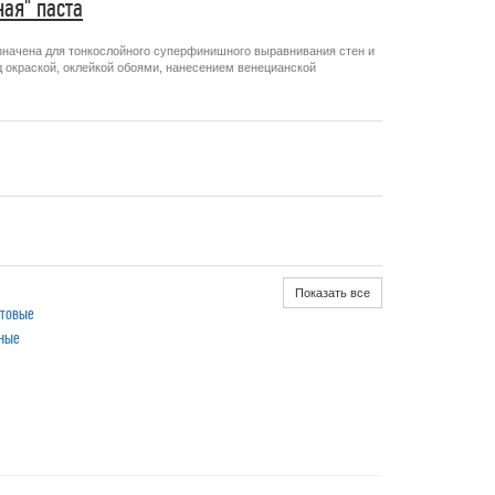
ая" паста
значена для тонкослойного суперфинишного выравнивания стен и
 окраской, оклейкой обоями, нанесением венецианской
Показать все
отовые
ные