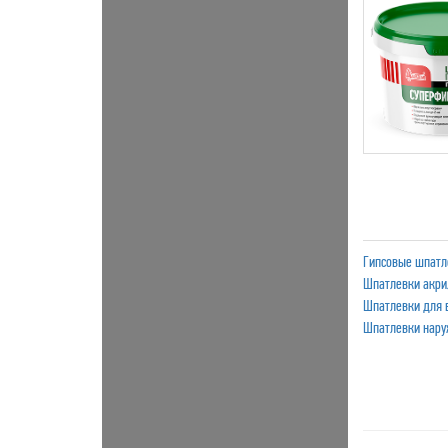
Гипсовые шпатл
Шпатлевки акр
Шпатлевки для 
Шпатлевки нар