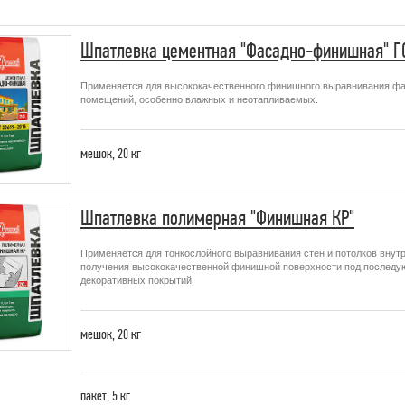
Шпатлевка цементная "Фасадно-финишная" Г
Применяется для высококачественного финишного выравнивания фасад
помещений, особенно влажных и неотапливаемых.
мешок,
20 кг
Шпатлевка полимерная "Финишная КР"
Применяется для тонкослойного выравнивания стен и потолков вну
получения высококачественной финишной поверхности под последую
декоративных покрытий.
мешок,
20 кг
пакет,
5 кг