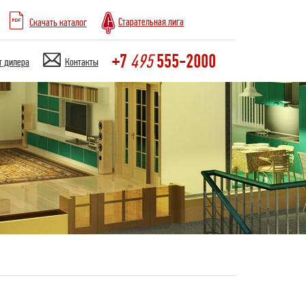
Старательная лига
Скачать каталог
+7
555-2000
495
т дилера
Контакты