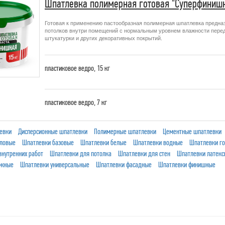
Шпатлевка полимерная готовая "Суперфинишн
Готовая к применению пастообразная полимерная шпатлевка предна
потолков внутри помещений с нормальным уровнем влажности перед
штукатурки и других декоративных покрытий.
пластиковое ведро,
15 кг
пластиковое ведро,
7 кг
евки
Дисперсионные шпатлевки
Полимерные шпатлевки
Цементные шпатлевки
иловые
Шпатлевки базовые
Шпатлевки белые
Шпатлевки водные
Шпатлевки г
внутренних работ
Шпатлевки для потолка
Шпатлевки для стен
Шпатлевки латекс
ужные
Шпатлевки универсальные
Шпатлевки фасадные
Шпатлевки финишные