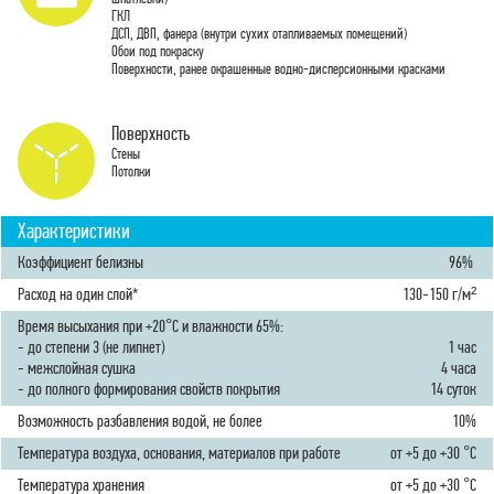
ГКЛ
ДСП, ДВП, фанера (внутри сухих отапливаемых помещений)
Обои под покраску
Поверхности, ранее окрашенные водно-дисперсионными красками
Поверхность
Стены
Потолки
Характеристики
Коэффициент белизны
96%
Расход на один слой*
130-150 г/м²
Время высыхания при +20°С и влажности 65%:
- до степени 3 (не липнет)
1 час
- межслойная сушка
4 часа
- до полного формирования свойств покрытия
14 суток
Возможность разбавления водой, не более
10%
Температура воздуха, основания, материалов при работе
от +5 до +30 °С
Температура хранения
от +5 до +30 °С